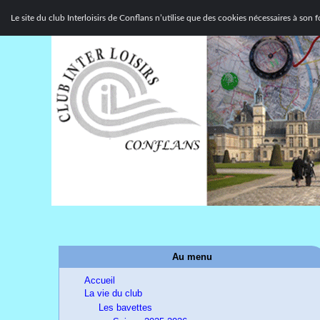
Le site du club Interloisirs de Conflans n’utilise que des cookies nécessaires à so
Au menu
Accueil
La vie du club
Les bavettes