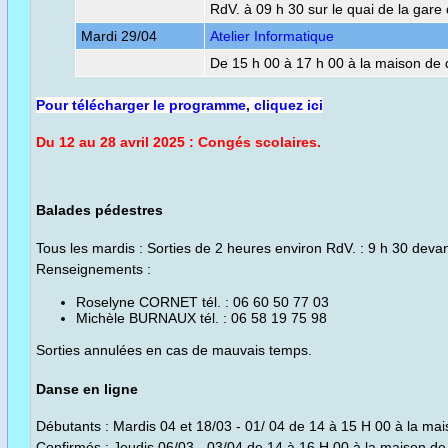
RdV. à 09 h 30 sur le quai de la gare
Mardi 29/04
Atelier Informatique
De 15 h 00 à 17 h 00 à la maison de 
Pour télécharger le programme, cliquez ici
Du 12 au 28 avril 2025 : Congés scolaires.
Balades pédestres
Tous les mardis : Sorties de 2 heures environ RdV. : 9 h 30 devan
Renseignements :
Roselyne CORNET tél. : 06 60 50 77 03
Michèle BURNAUX tél. : 06 58 19 75 98
Sorties annulées en cas de mauvais temps.
Danse en ligne
Débutants : Mardis 04 et 18/03 - 01/ 04 de 14 à 15 H 00 à la mai
Confirmés : Jeudis 06/03 - 03/04 de 14 à 16 H 00 à la maison de 