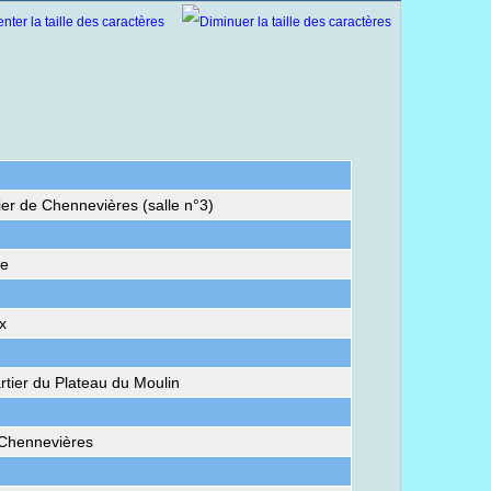
ier de Chennevières (salle n°3)
le
x
rtier du Plateau du Moulin
 Chennevières