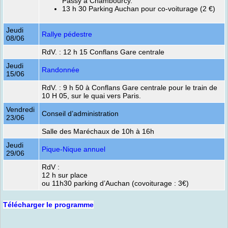
Passy à Chambourcy.
13 h 30 Parking Auchan pour co-voiturage (2 €)
Jeudi
Rallye pédestre
08/06
RdV. : 12 h 15 Conflans Gare centrale
Jeudi
Randonnée
15/06
RdV. : 9 h 50 à Conflans Gare centrale pour le train de
10 H 05, sur le quai vers Paris.
Vendredi
Conseil d’administration
23/06
Salle des Maréchaux de 10h à 16h
Jeudi
Pique-Nique annuel
29/06
RdV :
12 h sur place
ou 11h30 parking d’Auchan (covoiturage : 3€)
Télécharger le programme