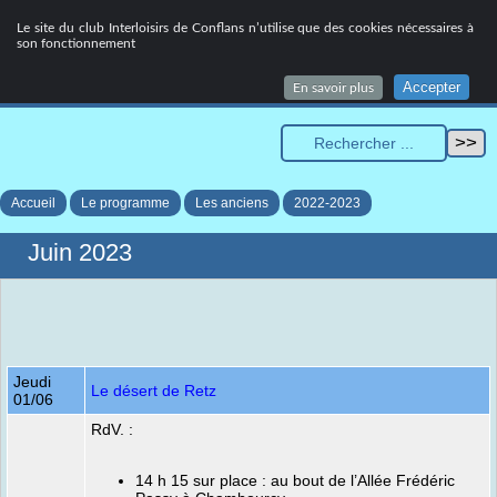
Le site du club Interloisirs de Conflans n’utilise que des cookies nécessaires à
son fonctionnement
MENU
Accepter
En savoir plus
Accueil
Le programme
Les anciens
2022-2023
Juin 2023
Jeudi
Le désert de Retz
01/06
RdV. :
14 h 15 sur place : au bout de l’Allée Frédéric