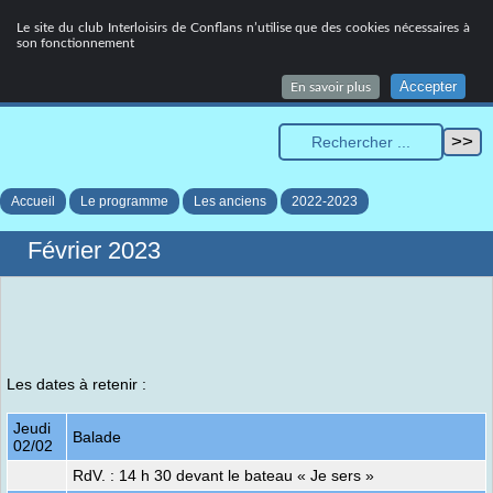
Le site du club Interloisirs de Conflans n’utilise que des cookies nécessaires à
son fonctionnement
MENU
Accepter
En savoir plus
Accueil
Le programme
Les anciens
2022-2023
Février 2023
Les dates à retenir :
Jeudi
Balade
02/02
RdV. : 14 h 30 devant le bateau « Je sers »